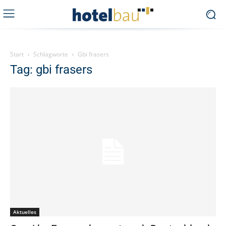
Start
Schlagworte
Gbi frasers
Tag: gbi frasers
Aktuelles