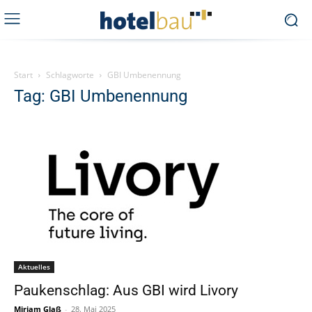
Start
Schlagworte
GBI Umbenennung
Tag: GBI Umbenennung
Aktuelles
Paukenschlag: Aus GBI wird Livory
Miriam Glaß
-
28. Mai 2025