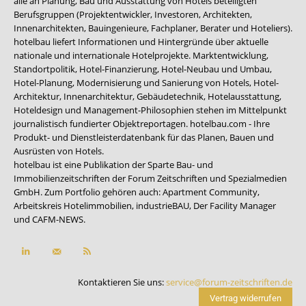
alle an Planung, Bau und Ausstattung von Hotels beteiligten
Berufsgruppen (Projektentwickler, Investoren, Architekten,
Innenarchitekten, Bauingenieure, Fachplaner, Berater und Hoteliers).
hotelbau liefert Informationen und Hintergründe über aktuelle
nationale und internationale Hotelprojekte. Marktentwicklung,
Standortpolitik, Hotel-Finanzierung, Hotel-Neubau und Umbau,
Hotel-Planung, Modernisierung und Sanierung von Hotels, Hotel-
Architektur, Innenarchitektur, Gebäudetechnik, Hotelausstattung,
Hoteldesign und Management-Philosophien stehen im Mittelpunkt
journalistisch fundierter Objektreportagen. hotelbau.com - Ihre
Produkt- und Dienstleisterdatenbank für das Planen, Bauen und
Ausrüsten von Hotels.
hotelbau ist eine Publikation der Sparte Bau- und
Immobilienzeitschriften der Forum Zeitschriften und Spezialmedien
GmbH. Zum Portfolio gehören auch:
Apartment Community
,
Arbeitskreis Hotelimmobilien
,
industrieBAU
,
Der Facility Manager
und
CAFM-NEWS
.
Kontaktieren Sie uns:
service@forum-zeitschriften.de
Vertrag widerrufen