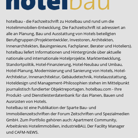
hotelbau - die Fachzeitschrift zu Hotelbau und rund um die
Hotelimmobilien-Entwicklung. Die Fachzeitschrift ist adressiert an
alle an Planung, Bau und Ausstattung von Hotels beteiligten
Berufsgruppen (Projektentwickler, Investoren, Architekten,
Innenarchitekten, Bauingenieure, Fachplaner, Berater und Hoteliers).
hotelbau liefert Informationen und Hintergründe über aktuelle
nationale und internationale Hotelprojekte. Marktentwicklung,
Standortpolitik, Hotel-Finanzierung, Hotel-Neubau und Umbau,
Hotel-Planung, Modernisierung und Sanierung von Hotels, Hotel-
Architektur, Innenarchitektur, Gebäudetechnik, Hotelausstattung,
Hoteldesign und Management-Philosophien stehen im Mittelpunkt
journalistisch fundierter Objektreportagen. hotelbau.com - Ihre
Produkt- und Dienstleisterdatenbank für das Planen, Bauen und
Ausrüsten von Hotels.
hotelbau ist eine Publikation der Sparte Bau- und
Immobilienzeitschriften der Forum Zeitschriften und Spezialmedien
GmbH. Zum Portfolio gehören auch:
Apartment Community
,
Arbeitskreis Hotelimmobilien
,
industrieBAU
,
Der Facility Manager
und
CAFM-NEWS
.