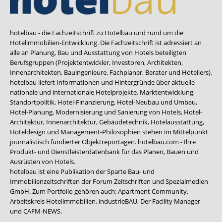
hotelbau - die Fachzeitschrift zu Hotelbau und rund um die
Hotelimmobilien-Entwicklung. Die Fachzeitschrift ist adressiert an
alle an Planung, Bau und Ausstattung von Hotels beteiligten
Berufsgruppen (Projektentwickler, Investoren, Architekten,
Innenarchitekten, Bauingenieure, Fachplaner, Berater und Hoteliers).
hotelbau liefert Informationen und Hintergründe über aktuelle
nationale und internationale Hotelprojekte. Marktentwicklung,
Standortpolitik, Hotel-Finanzierung, Hotel-Neubau und Umbau,
Hotel-Planung, Modernisierung und Sanierung von Hotels, Hotel-
Architektur, Innenarchitektur, Gebäudetechnik, Hotelausstattung,
Hoteldesign und Management-Philosophien stehen im Mittelpunkt
journalistisch fundierter Objektreportagen. hotelbau.com - Ihre
Produkt- und Dienstleisterdatenbank für das Planen, Bauen und
Ausrüsten von Hotels.
hotelbau ist eine Publikation der Sparte Bau- und
Immobilienzeitschriften der Forum Zeitschriften und Spezialmedien
GmbH. Zum Portfolio gehören auch:
Apartment Community
,
Arbeitskreis Hotelimmobilien
,
industrieBAU
,
Der Facility Manager
und
CAFM-NEWS
.