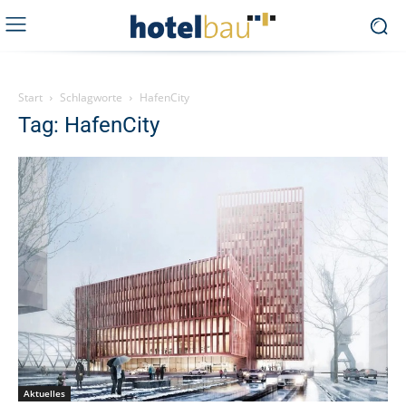
Start
Schlagworte
HafenCity
Tag: HafenCity
Aktuelles