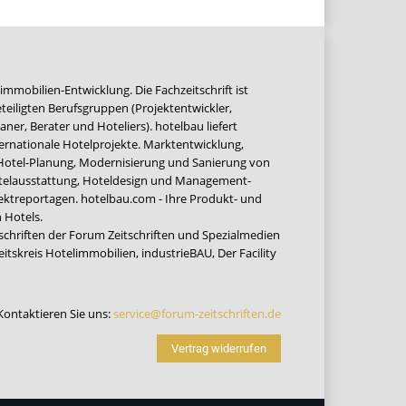
immobilien-Entwicklung. Die Fachzeitschrift ist
teiligten Berufsgruppen (Projektentwickler,
ner, Berater und Hoteliers). hotelbau liefert
ernationale Hotelprojekte. Marktentwicklung,
 Hotel-Planung, Modernisierung und Sanierung von
Hotelausstattung, Hoteldesign und Management-
jektreportagen. hotelbau.com - Ihre Produkt- und
 Hotels.
tschriften der Forum Zeitschriften und Spezialmedien
eitskreis Hotelimmobilien
,
industrieBAU
,
Der Facility
Kontaktieren Sie uns:
service@forum-zeitschriften.de
Vertrag widerrufen