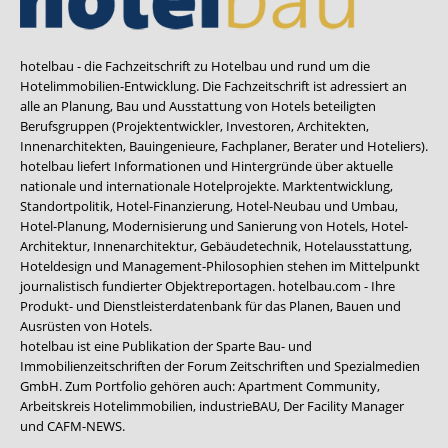
hotelbau - die Fachzeitschrift zu Hotelbau und rund um die
Hotelimmobilien-Entwicklung. Die Fachzeitschrift ist adressiert an
alle an Planung, Bau und Ausstattung von Hotels beteiligten
Berufsgruppen (Projektentwickler, Investoren, Architekten,
Innenarchitekten, Bauingenieure, Fachplaner, Berater und Hoteliers).
hotelbau liefert Informationen und Hintergründe über aktuelle
nationale und internationale Hotelprojekte. Marktentwicklung,
Standortpolitik, Hotel-Finanzierung, Hotel-Neubau und Umbau,
Hotel-Planung, Modernisierung und Sanierung von Hotels, Hotel-
Architektur, Innenarchitektur, Gebäudetechnik, Hotelausstattung,
Hoteldesign und Management-Philosophien stehen im Mittelpunkt
journalistisch fundierter Objektreportagen. hotelbau.com - Ihre
Produkt- und Dienstleisterdatenbank für das Planen, Bauen und
Ausrüsten von Hotels.
hotelbau ist eine Publikation der Sparte Bau- und
Immobilienzeitschriften der Forum Zeitschriften und Spezialmedien
GmbH. Zum Portfolio gehören auch:
Apartment Community
,
Arbeitskreis Hotelimmobilien
,
industrieBAU
,
Der Facility Manager
und
CAFM-NEWS
.