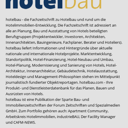
hotelbau - die Fachzeitschrift zu Hotelbau und rund um die
Hotelimmobilien-Entwicklung. Die Fachzeitschrift ist adressiert an
alle an Planung, Bau und Ausstattung von Hotels beteiligten
Berufsgruppen (Projektentwickler, Investoren, Architekten,
Innenarchitekten, Bauingenieure, Fachplaner, Berater und Hoteliers).
hotelbau liefert Informationen und Hintergründe über aktuelle
nationale und internationale Hotelprojekte. Marktentwicklung,
Standortpolitik, Hotel-Finanzierung, Hotel-Neubau und Umbau,
Hotel-Planung, Modernisierung und Sanierung von Hotels, Hotel-
Architektur, Innenarchitektur, Gebäudetechnik, Hotelausstattung,
Hoteldesign und Management-Philosophien stehen im Mittelpunkt
journalistisch fundierter Objektreportagen. hotelbau.com - Ihre
Produkt- und Dienstleisterdatenbank für das Planen, Bauen und
Ausrüsten von Hotels.
hotelbau ist eine Publikation der Sparte Bau- und
Immobilienzeitschriften der Forum Zeitschriften und Spezialmedien
GmbH. Zum Portfolio gehören auch:
Apartment Community
,
Arbeitskreis Hotelimmobilien
,
industrieBAU
,
Der Facility Manager
und
CAFM-NEWS
.