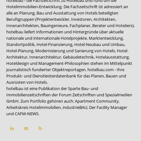
hotelbau - die Fachzeitschrift zu Hotelbau und rund um die
Hotelimmobilien-Entwicklung. Die Fachzeitschrift ist adressiert an
alle an Planung, Bau und Ausstattung von Hotels beteiligten
Berufsgruppen (Projektentwickler, Investoren, Architekten,
Innenarchitekten, Bauingenieure, Fachplaner, Berater und Hoteliers).
hotelbau liefert Informationen und Hintergründe über aktuelle
nationale und internationale Hotelprojekte. Marktentwicklung,
Standortpolitik, Hotel-Finanzierung, Hotel-Neubau und Umbau,
Hotel-Planung, Modernisierung und Sanierung von Hotels, Hotel-
Architektur, Innenarchitektur, Gebäudetechnik, Hotelausstattung,
Hoteldesign und Management-Philosophien stehen im Mittelpunkt
journalistisch fundierter Objektreportagen. hotelbau.com - Ihre
Produkt- und Dienstleisterdatenbank für das Planen, Bauen und
Ausrüsten von Hotels.
hotelbau ist eine Publikation der Sparte Bau- und
Immobilienzeitschriften der Forum Zeitschriften und Spezialmedien
GmbH. Zum Portfolio gehören auch:
Apartment Community
,
Arbeitskreis Hotelimmobilien
,
industrieBAU
,
Der Facility Manager
und
CAFM-NEWS
.