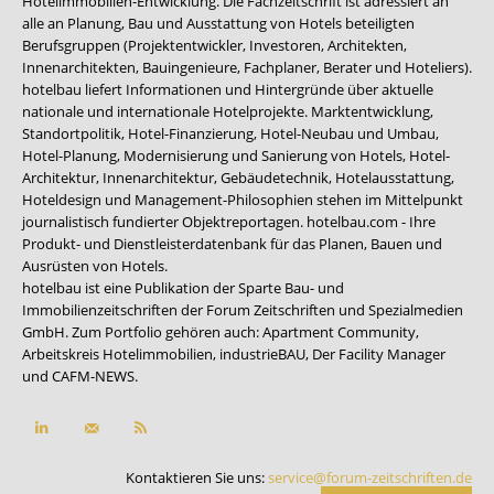
Hotelimmobilien-Entwicklung. Die Fachzeitschrift ist adressiert an
alle an Planung, Bau und Ausstattung von Hotels beteiligten
Berufsgruppen (Projektentwickler, Investoren, Architekten,
Innenarchitekten, Bauingenieure, Fachplaner, Berater und Hoteliers).
hotelbau liefert Informationen und Hintergründe über aktuelle
nationale und internationale Hotelprojekte. Marktentwicklung,
Standortpolitik, Hotel-Finanzierung, Hotel-Neubau und Umbau,
Hotel-Planung, Modernisierung und Sanierung von Hotels, Hotel-
Architektur, Innenarchitektur, Gebäudetechnik, Hotelausstattung,
Hoteldesign und Management-Philosophien stehen im Mittelpunkt
journalistisch fundierter Objektreportagen. hotelbau.com - Ihre
Produkt- und Dienstleisterdatenbank für das Planen, Bauen und
Ausrüsten von Hotels.
hotelbau ist eine Publikation der Sparte Bau- und
Immobilienzeitschriften der Forum Zeitschriften und Spezialmedien
GmbH. Zum Portfolio gehören auch:
Apartment Community
,
Arbeitskreis Hotelimmobilien
,
industrieBAU
,
Der Facility Manager
und
CAFM-NEWS
.
Kontaktieren Sie uns:
service@forum-zeitschriften.de