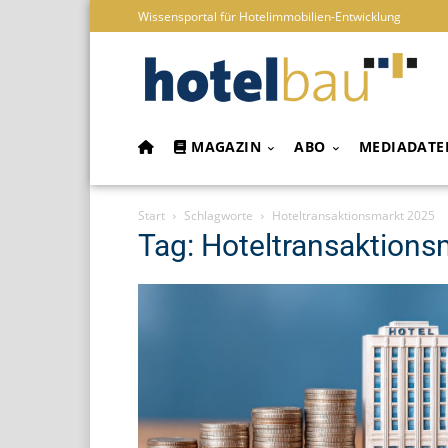
Wissensportal für Hotelimmobilien-Entwicklung
MAGAZIN
ABO
MEDIADATE
Start
Schlagworte
Hoteltransaktionsmarkt 2025
Tag: Hoteltransaktions