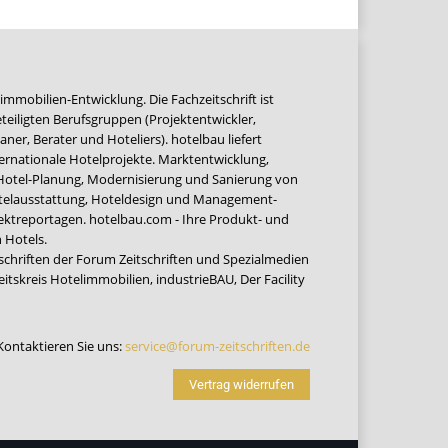
immobilien-Entwicklung. Die Fachzeitschrift ist
teiligten Berufsgruppen (Projektentwickler,
ner, Berater und Hoteliers). hotelbau liefert
ernationale Hotelprojekte. Marktentwicklung,
 Hotel-Planung, Modernisierung und Sanierung von
Hotelausstattung, Hoteldesign und Management-
jektreportagen. hotelbau.com - Ihre Produkt- und
 Hotels.
tschriften der Forum Zeitschriften und Spezialmedien
eitskreis Hotelimmobilien
,
industrieBAU
,
Der Facility
Kontaktieren Sie uns:
service@forum-zeitschriften.de
Vertrag widerrufen