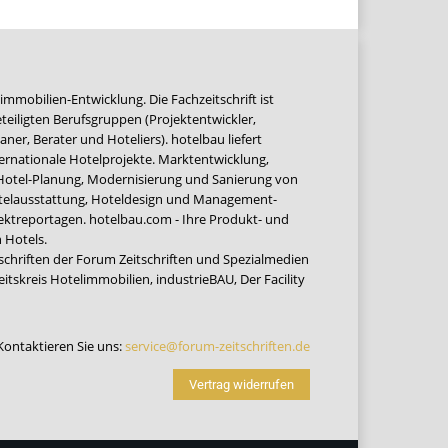
immobilien-Entwicklung. Die Fachzeitschrift ist
teiligten Berufsgruppen (Projektentwickler,
ner, Berater und Hoteliers). hotelbau liefert
ernationale Hotelprojekte. Marktentwicklung,
 Hotel-Planung, Modernisierung und Sanierung von
Hotelausstattung, Hoteldesign und Management-
jektreportagen. hotelbau.com - Ihre Produkt- und
 Hotels.
tschriften der Forum Zeitschriften und Spezialmedien
eitskreis Hotelimmobilien
,
industrieBAU
,
Der Facility
Kontaktieren Sie uns:
service@forum-zeitschriften.de
Vertrag widerrufen