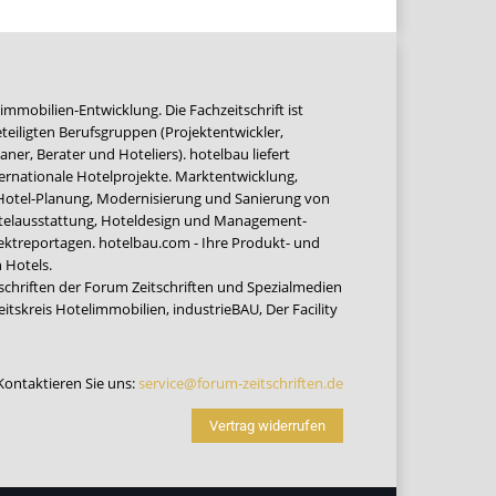
immobilien-Entwicklung. Die Fachzeitschrift ist
teiligten Berufsgruppen (Projektentwickler,
ner, Berater und Hoteliers). hotelbau liefert
ernationale Hotelprojekte. Marktentwicklung,
 Hotel-Planung, Modernisierung und Sanierung von
Hotelausstattung, Hoteldesign und Management-
jektreportagen. hotelbau.com - Ihre Produkt- und
 Hotels.
tschriften der Forum Zeitschriften und Spezialmedien
eitskreis Hotelimmobilien
,
industrieBAU
,
Der Facility
Kontaktieren Sie uns:
service@forum-zeitschriften.de
Vertrag widerrufen