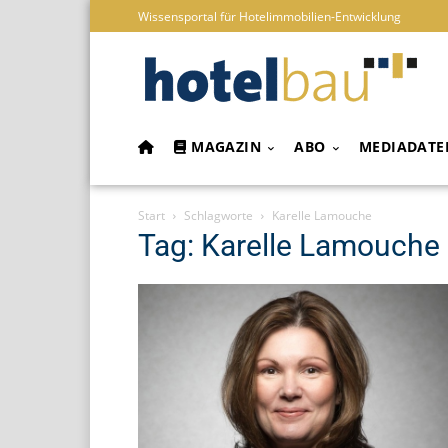
Wissensportal für Hotelimmobilien-Entwicklung
MAGAZIN
ABO
MEDIADATE
Start
Schlagworte
Karelle Lamouche
Tag: Karelle Lamouche