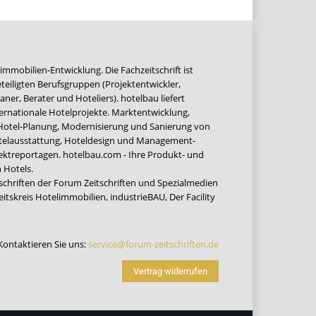
immobilien-Entwicklung. Die Fachzeitschrift ist
teiligten Berufsgruppen (Projektentwickler,
ner, Berater und Hoteliers). hotelbau liefert
ernationale Hotelprojekte. Marktentwicklung,
 Hotel-Planung, Modernisierung und Sanierung von
Hotelausstattung, Hoteldesign und Management-
jektreportagen. hotelbau.com - Ihre Produkt- und
 Hotels.
tschriften der Forum Zeitschriften und Spezialmedien
eitskreis Hotelimmobilien
,
industrieBAU
,
Der Facility
Kontaktieren Sie uns:
service@forum-zeitschriften.de
Vertrag widerrufen