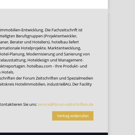
immobilien-Entwicklung. Die Fachzeitschrift ist
teiligten Berufsgruppen (Projektentwickler,
ner, Berater und Hoteliers). hotelbau liefert
ernationale Hotelprojekte. Marktentwicklung,
 Hotel-Planung, Modernisierung und Sanierung von
Hotelausstattung, Hoteldesign und Management-
jektreportagen. hotelbau.com - Ihre Produkt- und
 Hotels.
tschriften der Forum Zeitschriften und Spezialmedien
eitskreis Hotelimmobilien
,
industrieBAU
,
Der Facility
Kontaktieren Sie uns:
service@forum-zeitschriften.de
Vertrag widerrufen