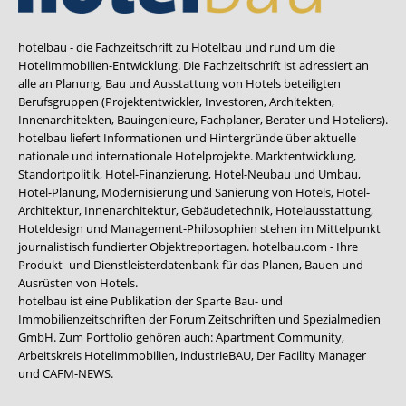
hotelbau - die Fachzeitschrift zu Hotelbau und rund um die
Hotelimmobilien-Entwicklung. Die Fachzeitschrift ist adressiert an
alle an Planung, Bau und Ausstattung von Hotels beteiligten
Berufsgruppen (Projektentwickler, Investoren, Architekten,
Innenarchitekten, Bauingenieure, Fachplaner, Berater und Hoteliers).
hotelbau liefert Informationen und Hintergründe über aktuelle
nationale und internationale Hotelprojekte. Marktentwicklung,
Standortpolitik, Hotel-Finanzierung, Hotel-Neubau und Umbau,
Hotel-Planung, Modernisierung und Sanierung von Hotels, Hotel-
Architektur, Innenarchitektur, Gebäudetechnik, Hotelausstattung,
Hoteldesign und Management-Philosophien stehen im Mittelpunkt
journalistisch fundierter Objektreportagen. hotelbau.com - Ihre
Produkt- und Dienstleisterdatenbank für das Planen, Bauen und
Ausrüsten von Hotels.
hotelbau ist eine Publikation der Sparte Bau- und
Immobilienzeitschriften der Forum Zeitschriften und Spezialmedien
GmbH. Zum Portfolio gehören auch:
Apartment Community
,
Arbeitskreis Hotelimmobilien
,
industrieBAU
,
Der Facility Manager
und
CAFM-NEWS
.