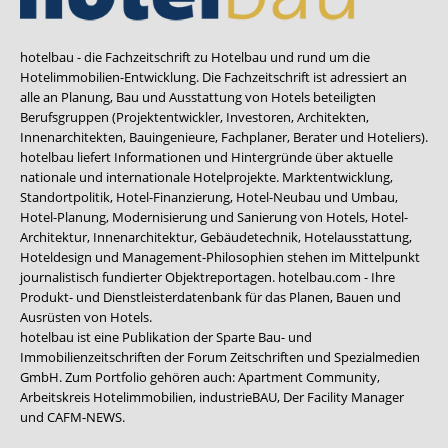
hotelbau - die Fachzeitschrift zu Hotelbau und rund um die
Hotelimmobilien-Entwicklung. Die Fachzeitschrift ist adressiert an
alle an Planung, Bau und Ausstattung von Hotels beteiligten
Berufsgruppen (Projektentwickler, Investoren, Architekten,
Innenarchitekten, Bauingenieure, Fachplaner, Berater und Hoteliers).
hotelbau liefert Informationen und Hintergründe über aktuelle
nationale und internationale Hotelprojekte. Marktentwicklung,
Standortpolitik, Hotel-Finanzierung, Hotel-Neubau und Umbau,
Hotel-Planung, Modernisierung und Sanierung von Hotels, Hotel-
Architektur, Innenarchitektur, Gebäudetechnik, Hotelausstattung,
Hoteldesign und Management-Philosophien stehen im Mittelpunkt
journalistisch fundierter Objektreportagen. hotelbau.com - Ihre
Produkt- und Dienstleisterdatenbank für das Planen, Bauen und
Ausrüsten von Hotels.
hotelbau ist eine Publikation der Sparte Bau- und
Immobilienzeitschriften der Forum Zeitschriften und Spezialmedien
GmbH. Zum Portfolio gehören auch:
Apartment Community
,
Arbeitskreis Hotelimmobilien
,
industrieBAU
,
Der Facility Manager
und
CAFM-NEWS
.