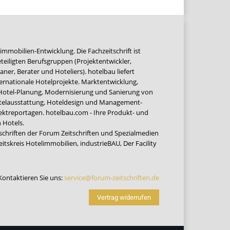
immobilien-Entwicklung. Die Fachzeitschrift ist
teiligten Berufsgruppen (Projektentwickler,
ner, Berater und Hoteliers). hotelbau liefert
ernationale Hotelprojekte. Marktentwicklung,
 Hotel-Planung, Modernisierung und Sanierung von
Hotelausstattung, Hoteldesign und Management-
jektreportagen. hotelbau.com - Ihre Produkt- und
 Hotels.
tschriften der Forum Zeitschriften und Spezialmedien
eitskreis Hotelimmobilien
,
industrieBAU
,
Der Facility
Kontaktieren Sie uns:
service@forum-zeitschriften.de
Vertrag widerrufen