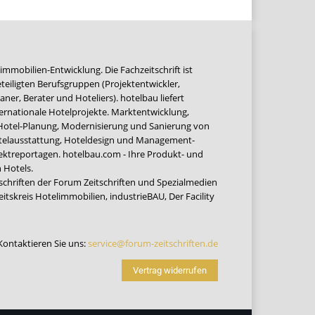
immobilien-Entwicklung. Die Fachzeitschrift ist
teiligten Berufsgruppen (Projektentwickler,
ner, Berater und Hoteliers). hotelbau liefert
ernationale Hotelprojekte. Marktentwicklung,
 Hotel-Planung, Modernisierung und Sanierung von
Hotelausstattung, Hoteldesign und Management-
jektreportagen. hotelbau.com - Ihre Produkt- und
 Hotels.
tschriften der Forum Zeitschriften und Spezialmedien
eitskreis Hotelimmobilien
,
industrieBAU
,
Der Facility
Kontaktieren Sie uns:
service@forum-zeitschriften.de
Vertrag widerrufen