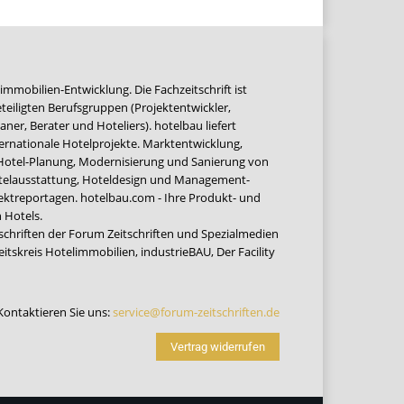
immobilien-Entwicklung. Die Fachzeitschrift ist
teiligten Berufsgruppen (Projektentwickler,
ner, Berater und Hoteliers). hotelbau liefert
ernationale Hotelprojekte. Marktentwicklung,
 Hotel-Planung, Modernisierung und Sanierung von
Hotelausstattung, Hoteldesign und Management-
jektreportagen. hotelbau.com - Ihre Produkt- und
 Hotels.
tschriften der Forum Zeitschriften und Spezialmedien
eitskreis Hotelimmobilien
,
industrieBAU
,
Der Facility
Kontaktieren Sie uns:
service@forum-zeitschriften.de
Vertrag widerrufen