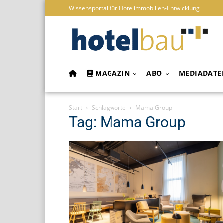
Wissensportal für Hotelimmobilien-Entwicklung
MAGAZIN
ABO
MEDIADATE
Start
Schlagworte
Mama Group
Tag: Mama Group