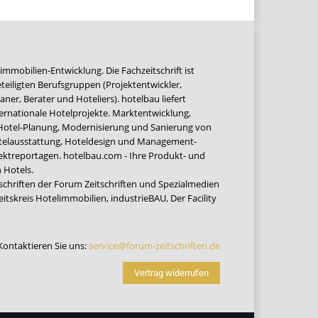
immobilien-Entwicklung. Die Fachzeitschrift ist
teiligten Berufsgruppen (Projektentwickler,
ner, Berater und Hoteliers). hotelbau liefert
ernationale Hotelprojekte. Marktentwicklung,
 Hotel-Planung, Modernisierung und Sanierung von
Hotelausstattung, Hoteldesign und Management-
jektreportagen. hotelbau.com - Ihre Produkt- und
 Hotels.
tschriften der Forum Zeitschriften und Spezialmedien
eitskreis Hotelimmobilien
,
industrieBAU
,
Der Facility
Kontaktieren Sie uns:
service@forum-zeitschriften.de
Vertrag widerrufen