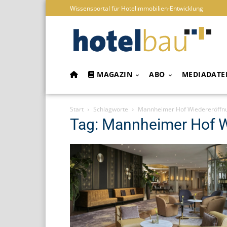
Wissensportal für Hotelimmobilien-Entwicklung
MAGAZIN
ABO
MEDIADATE
Start
Schlagworte
Mannheimer Hof Wiedereröffn
Tag: Mannheimer Hof 