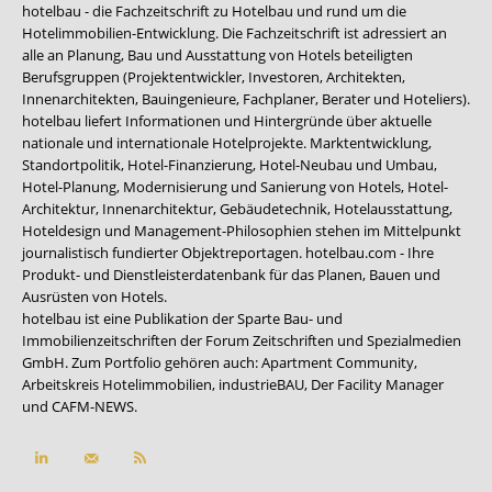
hotelbau - die Fachzeitschrift zu Hotelbau und rund um die
Hotelimmobilien-Entwicklung. Die Fachzeitschrift ist adressiert an
alle an Planung, Bau und Ausstattung von Hotels beteiligten
Berufsgruppen (Projektentwickler, Investoren, Architekten,
Innenarchitekten, Bauingenieure, Fachplaner, Berater und Hoteliers).
hotelbau liefert Informationen und Hintergründe über aktuelle
nationale und internationale Hotelprojekte. Marktentwicklung,
Standortpolitik, Hotel-Finanzierung, Hotel-Neubau und Umbau,
Hotel-Planung, Modernisierung und Sanierung von Hotels, Hotel-
Architektur, Innenarchitektur, Gebäudetechnik, Hotelausstattung,
Hoteldesign und Management-Philosophien stehen im Mittelpunkt
journalistisch fundierter Objektreportagen. hotelbau.com - Ihre
Produkt- und Dienstleisterdatenbank für das Planen, Bauen und
Ausrüsten von Hotels.
hotelbau ist eine Publikation der Sparte Bau- und
Immobilienzeitschriften der Forum Zeitschriften und Spezialmedien
GmbH. Zum Portfolio gehören auch:
Apartment Community
,
Arbeitskreis Hotelimmobilien
,
industrieBAU
,
Der Facility Manager
und
CAFM-NEWS
.