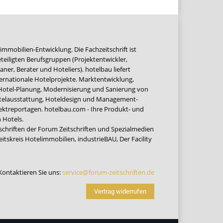
immobilien-Entwicklung. Die Fachzeitschrift ist
teiligten Berufsgruppen (Projektentwickler,
ner, Berater und Hoteliers). hotelbau liefert
ernationale Hotelprojekte. Marktentwicklung,
 Hotel-Planung, Modernisierung und Sanierung von
Hotelausstattung, Hoteldesign und Management-
jektreportagen. hotelbau.com - Ihre Produkt- und
 Hotels.
tschriften der Forum Zeitschriften und Spezialmedien
eitskreis Hotelimmobilien
,
industrieBAU
,
Der Facility
Kontaktieren Sie uns:
service@forum-zeitschriften.de
Vertrag widerrufen