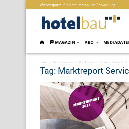
Wissensportal für Hotelimmobilien-Entwicklung
MAGAZIN
ABO
MEDIADATE
Start
Schlagworte
Marktreport Serviced Apartmen
Tag: Marktreport Serv