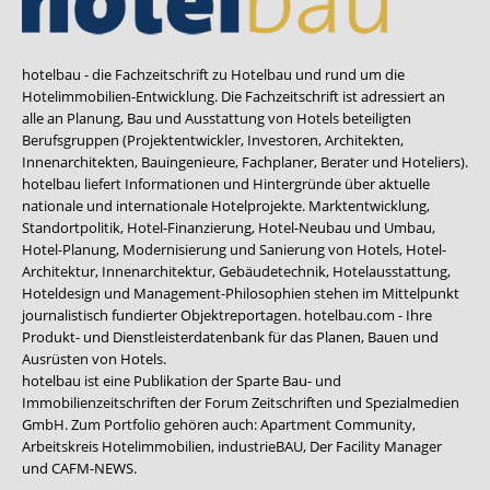
hotelbau - die Fachzeitschrift zu Hotelbau und rund um die
Hotelimmobilien-Entwicklung. Die Fachzeitschrift ist adressiert an
alle an Planung, Bau und Ausstattung von Hotels beteiligten
Berufsgruppen (Projektentwickler, Investoren, Architekten,
Innenarchitekten, Bauingenieure, Fachplaner, Berater und Hoteliers).
hotelbau liefert Informationen und Hintergründe über aktuelle
nationale und internationale Hotelprojekte. Marktentwicklung,
Standortpolitik, Hotel-Finanzierung, Hotel-Neubau und Umbau,
Hotel-Planung, Modernisierung und Sanierung von Hotels, Hotel-
Architektur, Innenarchitektur, Gebäudetechnik, Hotelausstattung,
Hoteldesign und Management-Philosophien stehen im Mittelpunkt
journalistisch fundierter Objektreportagen. hotelbau.com - Ihre
Produkt- und Dienstleisterdatenbank für das Planen, Bauen und
Ausrüsten von Hotels.
hotelbau ist eine Publikation der Sparte Bau- und
Immobilienzeitschriften der Forum Zeitschriften und Spezialmedien
GmbH. Zum Portfolio gehören auch:
Apartment Community
,
Arbeitskreis Hotelimmobilien
,
industrieBAU
,
Der Facility Manager
und
CAFM-NEWS
.