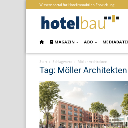
Wissensportal für Hotelimmobilien-Entwicklung
MAGAZIN
ABO
MEDIADATE
Start
Schlagworte
Möller Architekten
Tag: Möller Architekten