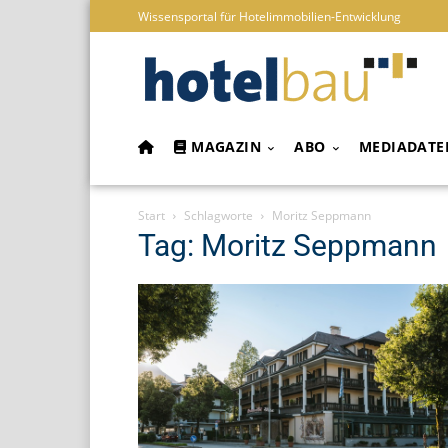
Wissensportal für Hotelimmobilien-Entwicklung
MAGAZIN
ABO
MEDIADATE
Start
Schlagworte
Moritz Seppmann
Tag: Moritz Seppmann