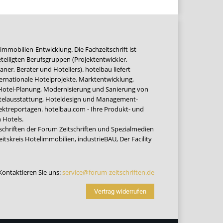
immobilien-Entwicklung. Die Fachzeitschrift ist
teiligten Berufsgruppen (Projektentwickler,
ner, Berater und Hoteliers). hotelbau liefert
ernationale Hotelprojekte. Marktentwicklung,
 Hotel-Planung, Modernisierung und Sanierung von
Hotelausstattung, Hoteldesign und Management-
jektreportagen. hotelbau.com - Ihre Produkt- und
 Hotels.
tschriften der Forum Zeitschriften und Spezialmedien
eitskreis Hotelimmobilien
,
industrieBAU
,
Der Facility
Kontaktieren Sie uns:
service@forum-zeitschriften.de
Vertrag widerrufen