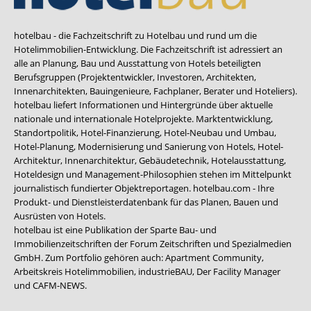
hotelbau - die Fachzeitschrift zu Hotelbau und rund um die
Hotelimmobilien-Entwicklung. Die Fachzeitschrift ist adressiert an
alle an Planung, Bau und Ausstattung von Hotels beteiligten
Berufsgruppen (Projektentwickler, Investoren, Architekten,
Innenarchitekten, Bauingenieure, Fachplaner, Berater und Hoteliers).
hotelbau liefert Informationen und Hintergründe über aktuelle
nationale und internationale Hotelprojekte. Marktentwicklung,
Standortpolitik, Hotel-Finanzierung, Hotel-Neubau und Umbau,
Hotel-Planung, Modernisierung und Sanierung von Hotels, Hotel-
Architektur, Innenarchitektur, Gebäudetechnik, Hotelausstattung,
Hoteldesign und Management-Philosophien stehen im Mittelpunkt
journalistisch fundierter Objektreportagen. hotelbau.com - Ihre
Produkt- und Dienstleisterdatenbank für das Planen, Bauen und
Ausrüsten von Hotels.
hotelbau ist eine Publikation der Sparte Bau- und
Immobilienzeitschriften der Forum Zeitschriften und Spezialmedien
GmbH. Zum Portfolio gehören auch:
Apartment Community
,
Arbeitskreis Hotelimmobilien
,
industrieBAU
,
Der Facility Manager
und
CAFM-NEWS
.