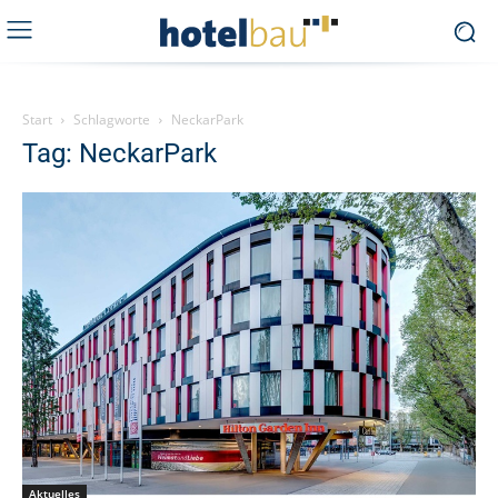
Start
Schlagworte
NeckarPark
Tag: NeckarPark
Aktuelles