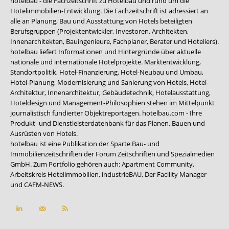
hotelbau - die Fachzeitschrift zu Hotelbau und rund um die
Hotelimmobilien-Entwicklung. Die Fachzeitschrift ist adressiert an
alle an Planung, Bau und Ausstattung von Hotels beteiligten
Berufsgruppen (Projektentwickler, Investoren, Architekten,
Innenarchitekten, Bauingenieure, Fachplaner, Berater und Hoteliers).
hotelbau liefert Informationen und Hintergründe über aktuelle
nationale und internationale Hotelprojekte. Marktentwicklung,
Standortpolitik, Hotel-Finanzierung, Hotel-Neubau und Umbau,
Hotel-Planung, Modernisierung und Sanierung von Hotels, Hotel-
Architektur, Innenarchitektur, Gebäudetechnik, Hotelausstattung,
Hoteldesign und Management-Philosophien stehen im Mittelpunkt
journalistisch fundierter Objektreportagen. hotelbau.com - Ihre
Produkt- und Dienstleisterdatenbank für das Planen, Bauen und
Ausrüsten von Hotels.
hotelbau ist eine Publikation der Sparte Bau- und
Immobilienzeitschriften der Forum Zeitschriften und Spezialmedien
GmbH. Zum Portfolio gehören auch:
Apartment Community
,
Arbeitskreis Hotelimmobilien
,
industrieBAU
,
Der Facility Manager
und
CAFM-NEWS
.