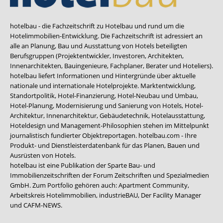
hotelbau - die Fachzeitschrift zu Hotelbau und rund um die
Hotelimmobilien-Entwicklung. Die Fachzeitschrift ist adressiert an
alle an Planung, Bau und Ausstattung von Hotels beteiligten
Berufsgruppen (Projektentwickler, Investoren, Architekten,
Innenarchitekten, Bauingenieure, Fachplaner, Berater und Hoteliers).
hotelbau liefert Informationen und Hintergründe über aktuelle
nationale und internationale Hotelprojekte. Marktentwicklung,
Standortpolitik, Hotel-Finanzierung, Hotel-Neubau und Umbau,
Hotel-Planung, Modernisierung und Sanierung von Hotels, Hotel-
Architektur, Innenarchitektur, Gebäudetechnik, Hotelausstattung,
Hoteldesign und Management-Philosophien stehen im Mittelpunkt
journalistisch fundierter Objektreportagen. hotelbau.com - Ihre
Produkt- und Dienstleisterdatenbank für das Planen, Bauen und
Ausrüsten von Hotels.
hotelbau ist eine Publikation der Sparte Bau- und
Immobilienzeitschriften der Forum Zeitschriften und Spezialmedien
GmbH. Zum Portfolio gehören auch:
Apartment Community
,
Arbeitskreis Hotelimmobilien
,
industrieBAU
,
Der Facility Manager
und
CAFM-NEWS
.