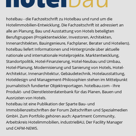
hotelbau - die Fachzeitschrift zu Hotelbau und rund um die
Hotelimmobilien-Entwicklung. Die Fachzeitschrift ist adressiert an
alle an Planung, Bau und Ausstattung von Hotels beteiligten
Berufsgruppen (Projektentwickler, Investoren, Architekten,
Innenarchitekten, Bauingenieure, Fachplaner, Berater und Hoteliers).
hotelbau liefert Informationen und Hintergründe über aktuelle
nationale und internationale Hotelprojekte. Marktentwicklung,
Standortpolitik, Hotel-Finanzierung, Hotel-Neubau und Umbau,
Hotel-Planung, Modernisierung und Sanierung von Hotels, Hotel-
Architektur, Innenarchitektur, Gebäudetechnik, Hotelausstattung,
Hoteldesign und Management-Philosophien stehen im Mittelpunkt
journalistisch fundierter Objektreportagen. hotelbau.com - Ihre
Produkt- und Dienstleisterdatenbank für das Planen, Bauen und
Ausrüsten von Hotels.
hotelbau ist eine Publikation der Sparte Bau- und
Immobilienzeitschriften der Forum Zeitschriften und Spezialmedien
GmbH. Zum Portfolio gehören auch:
Apartment Community
,
Arbeitskreis Hotelimmobilien
,
industrieBAU
,
Der Facility Manager
und
CAFM-NEWS
.