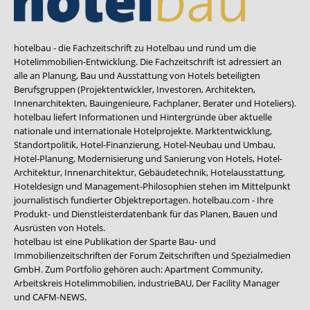
hotelbau - die Fachzeitschrift zu Hotelbau und rund um die
Hotelimmobilien-Entwicklung. Die Fachzeitschrift ist adressiert an
alle an Planung, Bau und Ausstattung von Hotels beteiligten
Berufsgruppen (Projektentwickler, Investoren, Architekten,
Innenarchitekten, Bauingenieure, Fachplaner, Berater und Hoteliers).
hotelbau liefert Informationen und Hintergründe über aktuelle
nationale und internationale Hotelprojekte. Marktentwicklung,
Standortpolitik, Hotel-Finanzierung, Hotel-Neubau und Umbau,
Hotel-Planung, Modernisierung und Sanierung von Hotels, Hotel-
Architektur, Innenarchitektur, Gebäudetechnik, Hotelausstattung,
Hoteldesign und Management-Philosophien stehen im Mittelpunkt
journalistisch fundierter Objektreportagen. hotelbau.com - Ihre
Produkt- und Dienstleisterdatenbank für das Planen, Bauen und
Ausrüsten von Hotels.
hotelbau ist eine Publikation der Sparte Bau- und
Immobilienzeitschriften der Forum Zeitschriften und Spezialmedien
GmbH. Zum Portfolio gehören auch:
Apartment Community
,
Arbeitskreis Hotelimmobilien
,
industrieBAU
,
Der Facility Manager
und
CAFM-NEWS
.