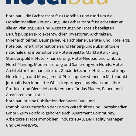
hotelbau - die Fachzeitschrift zu Hotelbau und rund um die
Hotelimmobilien-Entwicklung. Die Fachzeitschrift ist adressiert an
alle an Planung, Bau und Ausstattung von Hotels beteiligten
Berufsgruppen (Projektentwickler, Investoren, Architekten,
Innenarchitekten, Bauingenieure, Fachplaner, Berater und Hoteliers).
hotelbau liefert Informationen und Hintergründe über aktuelle
nationale und internationale Hotelprojekte. Marktentwicklung,
Standortpolitik, Hotel-Finanzierung, Hotel-Neubau und Umbau,
Hotel-Planung, Modernisierung und Sanierung von Hotels, Hotel-
Architektur, Innenarchitektur, Gebäudetechnik, Hotelausstattung,
Hoteldesign und Management-Philosophien stehen im Mittelpunkt
journalistisch fundierter Objektreportagen. hotelbau.com - Ihre
Produkt- und Dienstleisterdatenbank für das Planen, Bauen und
Ausrüsten von Hotels.
hotelbau ist eine Publikation der Sparte Bau- und
Immobilienzeitschriften der Forum Zeitschriften und Spezialmedien
GmbH. Zum Portfolio gehören auch:
Apartment Community
,
Arbeitskreis Hotelimmobilien
,
industrieBAU
,
Der Facility Manager
und
CAFM-NEWS
.