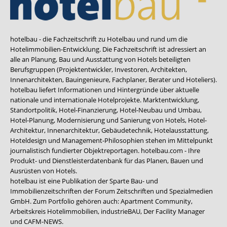
hotelbau - die Fachzeitschrift zu Hotelbau und rund um die
Hotelimmobilien-Entwicklung. Die Fachzeitschrift ist adressiert an
alle an Planung, Bau und Ausstattung von Hotels beteiligten
Berufsgruppen (Projektentwickler, Investoren, Architekten,
Innenarchitekten, Bauingenieure, Fachplaner, Berater und Hoteliers).
hotelbau liefert Informationen und Hintergründe über aktuelle
nationale und internationale Hotelprojekte. Marktentwicklung,
Standortpolitik, Hotel-Finanzierung, Hotel-Neubau und Umbau,
Hotel-Planung, Modernisierung und Sanierung von Hotels, Hotel-
Architektur, Innenarchitektur, Gebäudetechnik, Hotelausstattung,
Hoteldesign und Management-Philosophien stehen im Mittelpunkt
journalistisch fundierter Objektreportagen. hotelbau.com - Ihre
Produkt- und Dienstleisterdatenbank für das Planen, Bauen und
Ausrüsten von Hotels.
hotelbau ist eine Publikation der Sparte Bau- und
Immobilienzeitschriften der Forum Zeitschriften und Spezialmedien
GmbH. Zum Portfolio gehören auch:
Apartment Community
,
Arbeitskreis Hotelimmobilien
,
industrieBAU
,
Der Facility Manager
und
CAFM-NEWS
.