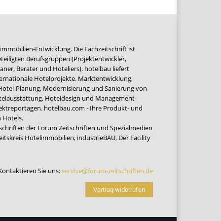
immobilien-Entwicklung. Die Fachzeitschrift ist
teiligten Berufsgruppen (Projektentwickler,
ner, Berater und Hoteliers). hotelbau liefert
ernationale Hotelprojekte. Marktentwicklung,
 Hotel-Planung, Modernisierung und Sanierung von
Hotelausstattung, Hoteldesign und Management-
jektreportagen. hotelbau.com - Ihre Produkt- und
 Hotels.
tschriften der Forum Zeitschriften und Spezialmedien
eitskreis Hotelimmobilien
,
industrieBAU
,
Der Facility
Kontaktieren Sie uns:
service@forum-zeitschriften.de
Vertrag widerrufen