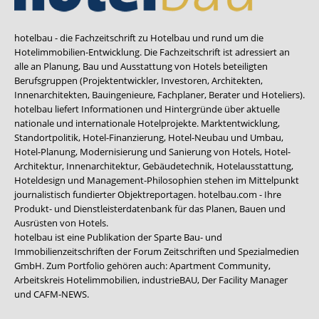
hotelbau - die Fachzeitschrift zu Hotelbau und rund um die
Hotelimmobilien-Entwicklung. Die Fachzeitschrift ist adressiert an
alle an Planung, Bau und Ausstattung von Hotels beteiligten
Berufsgruppen (Projektentwickler, Investoren, Architekten,
Innenarchitekten, Bauingenieure, Fachplaner, Berater und Hoteliers).
hotelbau liefert Informationen und Hintergründe über aktuelle
nationale und internationale Hotelprojekte. Marktentwicklung,
Standortpolitik, Hotel-Finanzierung, Hotel-Neubau und Umbau,
Hotel-Planung, Modernisierung und Sanierung von Hotels, Hotel-
Architektur, Innenarchitektur, Gebäudetechnik, Hotelausstattung,
Hoteldesign und Management-Philosophien stehen im Mittelpunkt
journalistisch fundierter Objektreportagen. hotelbau.com - Ihre
Produkt- und Dienstleisterdatenbank für das Planen, Bauen und
Ausrüsten von Hotels.
hotelbau ist eine Publikation der Sparte Bau- und
Immobilienzeitschriften der Forum Zeitschriften und Spezialmedien
GmbH. Zum Portfolio gehören auch:
Apartment Community
,
Arbeitskreis Hotelimmobilien
,
industrieBAU
,
Der Facility Manager
und
CAFM-NEWS
.