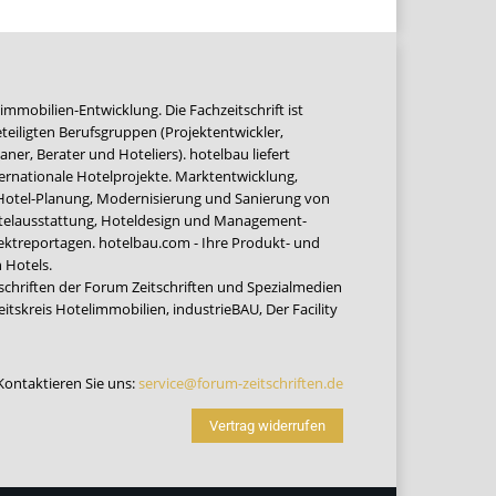
immobilien-Entwicklung. Die Fachzeitschrift ist
teiligten Berufsgruppen (Projektentwickler,
ner, Berater und Hoteliers). hotelbau liefert
ernationale Hotelprojekte. Marktentwicklung,
 Hotel-Planung, Modernisierung und Sanierung von
Hotelausstattung, Hoteldesign und Management-
jektreportagen. hotelbau.com - Ihre Produkt- und
 Hotels.
tschriften der Forum Zeitschriften und Spezialmedien
eitskreis Hotelimmobilien
,
industrieBAU
,
Der Facility
Kontaktieren Sie uns:
service@forum-zeitschriften.de
Vertrag widerrufen