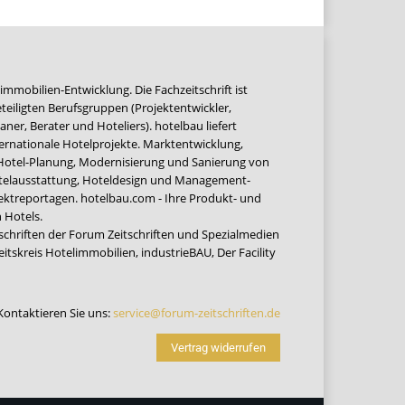
immobilien-Entwicklung. Die Fachzeitschrift ist
teiligten Berufsgruppen (Projektentwickler,
ner, Berater und Hoteliers). hotelbau liefert
ernationale Hotelprojekte. Marktentwicklung,
 Hotel-Planung, Modernisierung und Sanierung von
Hotelausstattung, Hoteldesign und Management-
jektreportagen. hotelbau.com - Ihre Produkt- und
 Hotels.
tschriften der Forum Zeitschriften und Spezialmedien
eitskreis Hotelimmobilien
,
industrieBAU
,
Der Facility
Kontaktieren Sie uns:
service@forum-zeitschriften.de
Vertrag widerrufen