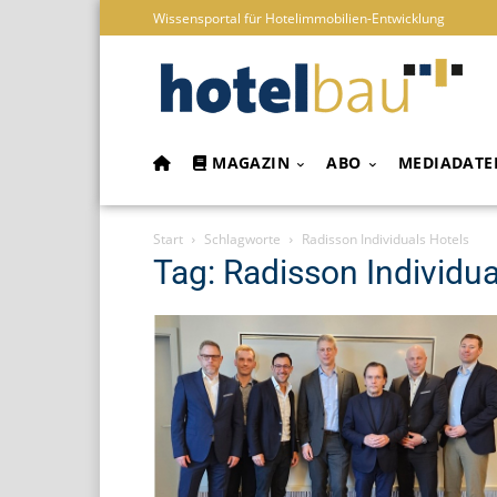
Wissensportal für Hotelimmobilien-Entwicklung
MAGAZIN
ABO
MEDIADATE
Start
Schlagworte
Radisson Individuals Hotels
Tag: Radisson Individua