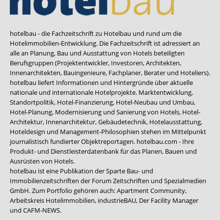
hotelbau - die Fachzeitschrift zu Hotelbau und rund um die
Hotelimmobilien-Entwicklung. Die Fachzeitschrift ist adressiert an
alle an Planung, Bau und Ausstattung von Hotels beteiligten
Berufsgruppen (Projektentwickler, Investoren, Architekten,
Innenarchitekten, Bauingenieure, Fachplaner, Berater und Hoteliers).
hotelbau liefert Informationen und Hintergründe über aktuelle
nationale und internationale Hotelprojekte. Marktentwicklung,
Standortpolitik, Hotel-Finanzierung, Hotel-Neubau und Umbau,
Hotel-Planung, Modernisierung und Sanierung von Hotels, Hotel-
Architektur, Innenarchitektur, Gebäudetechnik, Hotelausstattung,
Hoteldesign und Management-Philosophien stehen im Mittelpunkt
journalistisch fundierter Objektreportagen. hotelbau.com - Ihre
Produkt- und Dienstleisterdatenbank für das Planen, Bauen und
Ausrüsten von Hotels.
hotelbau ist eine Publikation der Sparte Bau- und
Immobilienzeitschriften der Forum Zeitschriften und Spezialmedien
GmbH. Zum Portfolio gehören auch:
Apartment Community
,
Arbeitskreis Hotelimmobilien
,
industrieBAU
,
Der Facility Manager
und
CAFM-NEWS
.