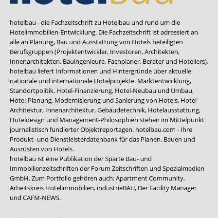
hotelbau - die Fachzeitschrift zu Hotelbau und rund um die
Hotelimmobilien-Entwicklung. Die Fachzeitschrift ist adressiert an
alle an Planung, Bau und Ausstattung von Hotels beteiligten
Berufsgruppen (Projektentwickler, Investoren, Architekten,
Innenarchitekten, Bauingenieure, Fachplaner, Berater und Hoteliers).
hotelbau liefert Informationen und Hintergründe über aktuelle
nationale und internationale Hotelprojekte. Marktentwicklung,
Standortpolitik, Hotel-Finanzierung, Hotel-Neubau und Umbau,
Hotel-Planung, Modernisierung und Sanierung von Hotels, Hotel-
Architektur, Innenarchitektur, Gebäudetechnik, Hotelausstattung,
Hoteldesign und Management-Philosophien stehen im Mittelpunkt
journalistisch fundierter Objektreportagen. hotelbau.com - Ihre
Produkt- und Dienstleisterdatenbank für das Planen, Bauen und
Ausrüsten von Hotels.
hotelbau ist eine Publikation der Sparte Bau- und
Immobilienzeitschriften der Forum Zeitschriften und Spezialmedien
GmbH. Zum Portfolio gehören auch:
Apartment Community
,
Arbeitskreis Hotelimmobilien
,
industrieBAU
,
Der Facility Manager
und
CAFM-NEWS
.