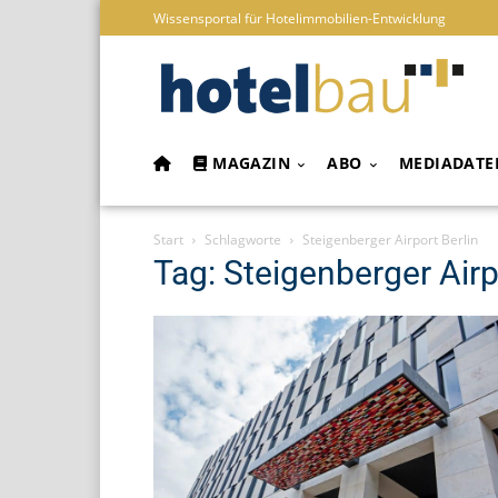
Wissensportal für Hotelimmobilien-Entwicklung
MAGAZIN
ABO
MEDIADATE
Start
Schlagworte
Steigenberger Airport Berlin
Tag: Steigenberger Airp