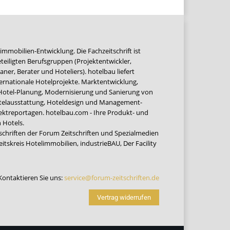
immobilien-Entwicklung. Die Fachzeitschrift ist
teiligten Berufsgruppen (Projektentwickler,
ner, Berater und Hoteliers). hotelbau liefert
ernationale Hotelprojekte. Marktentwicklung,
 Hotel-Planung, Modernisierung und Sanierung von
Hotelausstattung, Hoteldesign und Management-
jektreportagen. hotelbau.com - Ihre Produkt- und
 Hotels.
tschriften der Forum Zeitschriften und Spezialmedien
eitskreis Hotelimmobilien
,
industrieBAU
,
Der Facility
Kontaktieren Sie uns:
service@forum-zeitschriften.de
Vertrag widerrufen