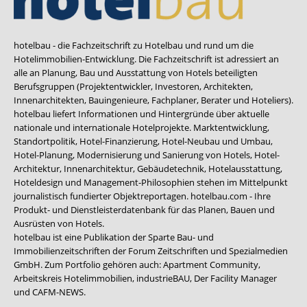
hotelbau - die Fachzeitschrift zu Hotelbau und rund um die
Hotelimmobilien-Entwicklung. Die Fachzeitschrift ist adressiert an
alle an Planung, Bau und Ausstattung von Hotels beteiligten
Berufsgruppen (Projektentwickler, Investoren, Architekten,
Innenarchitekten, Bauingenieure, Fachplaner, Berater und Hoteliers).
hotelbau liefert Informationen und Hintergründe über aktuelle
nationale und internationale Hotelprojekte. Marktentwicklung,
Standortpolitik, Hotel-Finanzierung, Hotel-Neubau und Umbau,
Hotel-Planung, Modernisierung und Sanierung von Hotels, Hotel-
Architektur, Innenarchitektur, Gebäudetechnik, Hotelausstattung,
Hoteldesign und Management-Philosophien stehen im Mittelpunkt
journalistisch fundierter Objektreportagen. hotelbau.com - Ihre
Produkt- und Dienstleisterdatenbank für das Planen, Bauen und
Ausrüsten von Hotels.
hotelbau ist eine Publikation der Sparte Bau- und
Immobilienzeitschriften der Forum Zeitschriften und Spezialmedien
GmbH. Zum Portfolio gehören auch:
Apartment Community
,
Arbeitskreis Hotelimmobilien
,
industrieBAU
,
Der Facility Manager
und
CAFM-NEWS
.