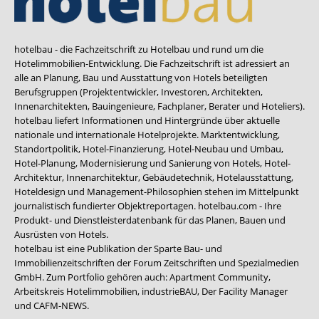
hotelbau - die Fachzeitschrift zu Hotelbau und rund um die
Hotelimmobilien-Entwicklung. Die Fachzeitschrift ist adressiert an
alle an Planung, Bau und Ausstattung von Hotels beteiligten
Berufsgruppen (Projektentwickler, Investoren, Architekten,
Innenarchitekten, Bauingenieure, Fachplaner, Berater und Hoteliers).
hotelbau liefert Informationen und Hintergründe über aktuelle
nationale und internationale Hotelprojekte. Marktentwicklung,
Standortpolitik, Hotel-Finanzierung, Hotel-Neubau und Umbau,
Hotel-Planung, Modernisierung und Sanierung von Hotels, Hotel-
Architektur, Innenarchitektur, Gebäudetechnik, Hotelausstattung,
Hoteldesign und Management-Philosophien stehen im Mittelpunkt
journalistisch fundierter Objektreportagen. hotelbau.com - Ihre
Produkt- und Dienstleisterdatenbank für das Planen, Bauen und
Ausrüsten von Hotels.
hotelbau ist eine Publikation der Sparte Bau- und
Immobilienzeitschriften der Forum Zeitschriften und Spezialmedien
GmbH. Zum Portfolio gehören auch:
Apartment Community
,
Arbeitskreis Hotelimmobilien
,
industrieBAU
,
Der Facility Manager
und
CAFM-NEWS
.