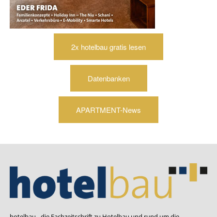
2x hotelbau gratis lesen
Datenbanken
APARTMENT-News
hotelbau - die Fachzeitschrift zu Hotelbau und rund um die