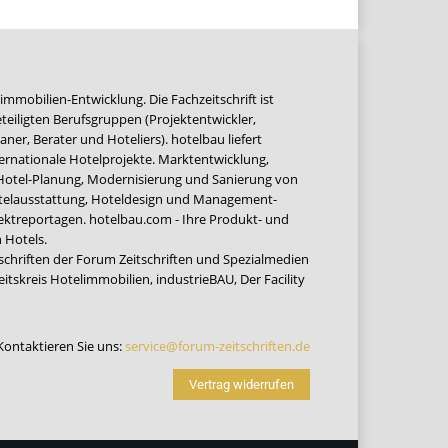
immobilien-Entwicklung. Die Fachzeitschrift ist
teiligten Berufsgruppen (Projektentwickler,
ner, Berater und Hoteliers). hotelbau liefert
ernationale Hotelprojekte. Marktentwicklung,
 Hotel-Planung, Modernisierung und Sanierung von
Hotelausstattung, Hoteldesign und Management-
jektreportagen. hotelbau.com - Ihre Produkt- und
 Hotels.
tschriften der Forum Zeitschriften und Spezialmedien
eitskreis Hotelimmobilien
,
industrieBAU
,
Der Facility
Kontaktieren Sie uns:
service@forum-zeitschriften.de
Vertrag widerrufen