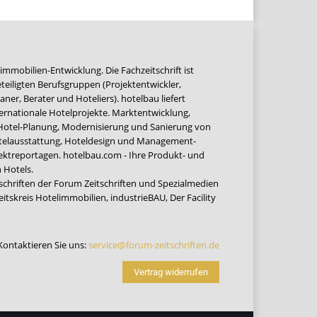
immobilien-Entwicklung. Die Fachzeitschrift ist
teiligten Berufsgruppen (Projektentwickler,
ner, Berater und Hoteliers). hotelbau liefert
ernationale Hotelprojekte. Marktentwicklung,
 Hotel-Planung, Modernisierung und Sanierung von
Hotelausstattung, Hoteldesign und Management-
jektreportagen. hotelbau.com - Ihre Produkt- und
 Hotels.
tschriften der Forum Zeitschriften und Spezialmedien
eitskreis Hotelimmobilien
,
industrieBAU
,
Der Facility
Kontaktieren Sie uns:
service@forum-zeitschriften.de
Vertrag widerrufen