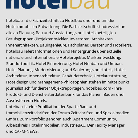
hotelbau - die Fachzeitschrift zu Hotelbau und rund um die
Hotelimmobilien-Entwicklung. Die Fachzeitschrift ist adressiert an
alle an Planung, Bau und Ausstattung von Hotels beteiligten
Berufsgruppen (Projektentwickler, Investoren, Architekten,
Innenarchitekten, Bauingenieure, Fachplaner, Berater und Hoteliers).
hotelbau liefert Informationen und Hintergründe über aktuelle
nationale und internationale Hotelprojekte. Marktentwicklung,
Standortpolitik, Hotel-Finanzierung, Hotel-Neubau und Umbau,
Hotel-Planung, Modernisierung und Sanierung von Hotels, Hotel-
Architektur, Innenarchitektur, Gebäudetechnik, Hotelausstattung,
Hoteldesign und Management-Philosophien stehen im Mittelpunkt
journalistisch fundierter Objektreportagen. hotelbau.com - Ihre
Produkt- und Dienstleisterdatenbank für das Planen, Bauen und
Ausrüsten von Hotels.
hotelbau ist eine Publikation der Sparte Bau- und
Immobilienzeitschriften der Forum Zeitschriften und Spezialmedien
GmbH. Zum Portfolio gehören auch:
Apartment Community
,
Arbeitskreis Hotelimmobilien
,
industrieBAU
,
Der Facility Manager
und
CAFM-NEWS
.