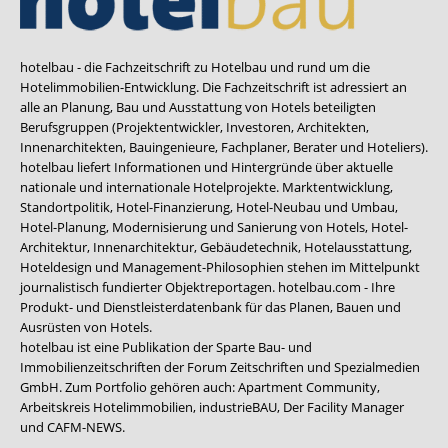
hotelbau - die Fachzeitschrift zu Hotelbau und rund um die
Hotelimmobilien-Entwicklung. Die Fachzeitschrift ist adressiert an
alle an Planung, Bau und Ausstattung von Hotels beteiligten
Berufsgruppen (Projektentwickler, Investoren, Architekten,
Innenarchitekten, Bauingenieure, Fachplaner, Berater und Hoteliers).
hotelbau liefert Informationen und Hintergründe über aktuelle
nationale und internationale Hotelprojekte. Marktentwicklung,
Standortpolitik, Hotel-Finanzierung, Hotel-Neubau und Umbau,
Hotel-Planung, Modernisierung und Sanierung von Hotels, Hotel-
Architektur, Innenarchitektur, Gebäudetechnik, Hotelausstattung,
Hoteldesign und Management-Philosophien stehen im Mittelpunkt
journalistisch fundierter Objektreportagen. hotelbau.com - Ihre
Produkt- und Dienstleisterdatenbank für das Planen, Bauen und
Ausrüsten von Hotels.
hotelbau ist eine Publikation der Sparte Bau- und
Immobilienzeitschriften der Forum Zeitschriften und Spezialmedien
GmbH. Zum Portfolio gehören auch:
Apartment Community
,
Arbeitskreis Hotelimmobilien
,
industrieBAU
,
Der Facility Manager
und
CAFM-NEWS
.