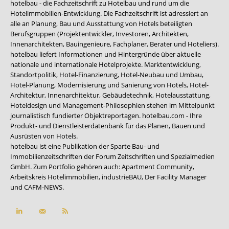
hotelbau - die Fachzeitschrift zu Hotelbau und rund um die
Hotelimmobilien-Entwicklung. Die Fachzeitschrift ist adressiert an
alle an Planung, Bau und Ausstattung von Hotels beteiligten
Berufsgruppen (Projektentwickler, Investoren, Architekten,
Innenarchitekten, Bauingenieure, Fachplaner, Berater und Hoteliers).
hotelbau liefert Informationen und Hintergründe über aktuelle
nationale und internationale Hotelprojekte. Marktentwicklung,
Standortpolitik, Hotel-Finanzierung, Hotel-Neubau und Umbau,
Hotel-Planung, Modernisierung und Sanierung von Hotels, Hotel-
Architektur, Innenarchitektur, Gebäudetechnik, Hotelausstattung,
Hoteldesign und Management-Philosophien stehen im Mittelpunkt
journalistisch fundierter Objektreportagen. hotelbau.com - Ihre
Produkt- und Dienstleisterdatenbank für das Planen, Bauen und
Ausrüsten von Hotels.
hotelbau ist eine Publikation der Sparte Bau- und
Immobilienzeitschriften der Forum Zeitschriften und Spezialmedien
GmbH. Zum Portfolio gehören auch:
Apartment Community
,
Arbeitskreis Hotelimmobilien
,
industrieBAU
,
Der Facility Manager
und
CAFM-NEWS
.