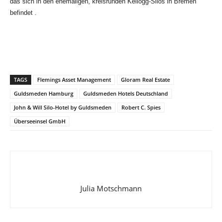
das sich in den ehemaligen, kreisrunden Kellogg-Silos in Bremen
befindet .
TAGS
Flemings Asset Management
Gloram Real Estate
Guldsmeden Hamburg
Guldsmeden Hotels Deutschland
John & Will Silo-Hotel by Guldsmeden
Robert C. Spies
Überseeinsel GmbH
Julia Motschmann