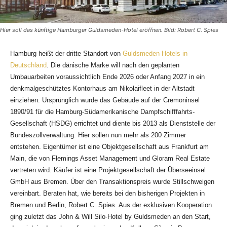
Hier soll das künftige Hamburger Guldsmeden-Hotel eröffnen. Bild: Robert C. Spies
Hamburg heißt der dritte Standort von
Guldsmeden Hotels in
Deutschland
. Die dänische Marke will nach den geplanten
Umbauarbeiten voraussichtlich Ende 2026 oder Anfang 2027 in ein
denkmalgeschütztes Kontorhaus am Nikolaifleet in der Altstadt
einziehen. Ursprünglich wurde das Gebäude auf der Cremoninsel
1890/91 für die Hamburg-Südamerikanische Dampfschifffahrts-
Gesellschaft (HSDG) errichtet und diente bis 2013 als Dienststelle der
Bundeszollverwaltung. Hier sollen nun mehr als 200 Zimmer
entstehen. Eigentümer ist eine Objektgesellschaft aus Frankfurt am
Main, die von Flemings Asset Management und Gloram Real Estate
vertreten wird. Käufer ist eine Projektgesellschaft der Überseeinsel
GmbH aus Bremen. Über den Transaktionspreis wurde Stillschweigen
vereinbart. Beraten hat, wie bereits bei den bisherigen Projekten in
Bremen und Berlin, Robert C. Spies. Aus der exklusiven Kooperation
ging zuletzt das John & Will Silo-Hotel by Guldsmeden an den Start,