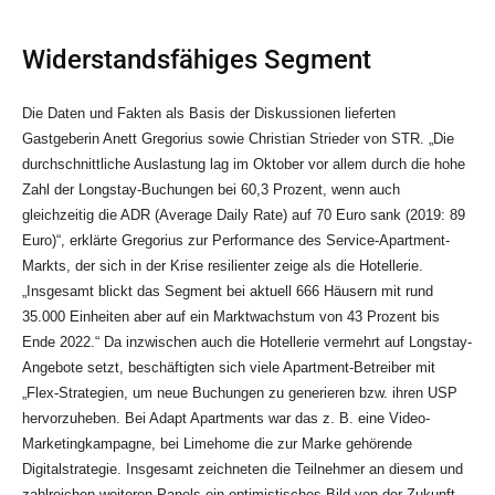
Widerstandsfähiges Segment
Die Daten und Fakten als Basis der Diskussionen lieferten
Gastgeberin Anett Gregorius sowie Christian Strieder von STR. „Die
durchschnittliche Auslastung lag im Oktober vor allem durch die hohe
Zahl der Longstay-Buchungen bei 60,3 Prozent, wenn auch
gleichzeitig die ADR (Average Daily Rate) auf 70 Euro sank (2019: 89
Euro)“, erklärte Gregorius zur Performance des Service-Apartment-
Markts, der sich in der Krise resilienter zeige als die Hotellerie.
„Insgesamt blickt das Segment bei aktuell 666 Häusern mit rund
35.000 Einheiten aber auf ein Marktwachstum von 43 Prozent bis
Ende 2022.“ Da inzwischen auch die Hotellerie vermehrt auf Longstay-
Angebote setzt, beschäftigten sich viele Apartment-Betreiber mit
„Flex-Strategien, um neue Buchungen zu generieren bzw. ihren USP
hervorzuheben. Bei Adapt Apartments war das z. B. eine Video-
Marketingkampagne, bei Limehome die zur Marke gehörende
Digitalstrategie. Insgesamt zeichneten die Teilnehmer an diesem und
zahlreichen weiteren Panels ein optimistisches Bild von der Zukunft.